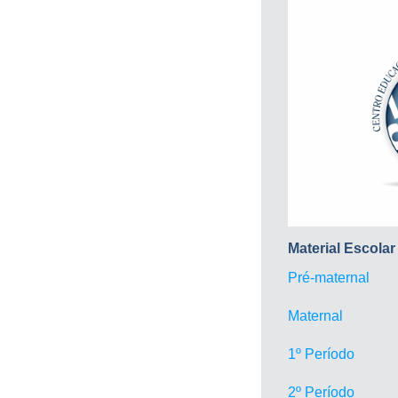
Material Escolar
Pré-maternal
Maternal
1º Período
2º Período