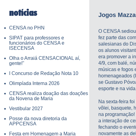
notícias
Jogos Mazzar
CENSA no PHN
O CENSA sediou o
fez parte das com
SIPAT para professores e
funcionários do CENSA e
salesianas do Di
ISECENSA
os alunos visitan
era promover a in
Olha o Arraiá CENSACIONAL aí,
4/9, com balé, nú
gente!"
músicas e fogos e
I Concurso de Redação Nota 10
homenageados (Ir
se Gustavo Póvoa
Olimpíada Interna 2026
esporte e na vida
CENSA realiza doação das doações
da Novena de Maria
Na sexta-feira fo
vôlei, basquete, 
Vestibular 2027
na programação! 
Posse da nova diretoria da
a interação de c
APPCENSA
fechando o event
novamente as de
Festa em Homenagem a Maria