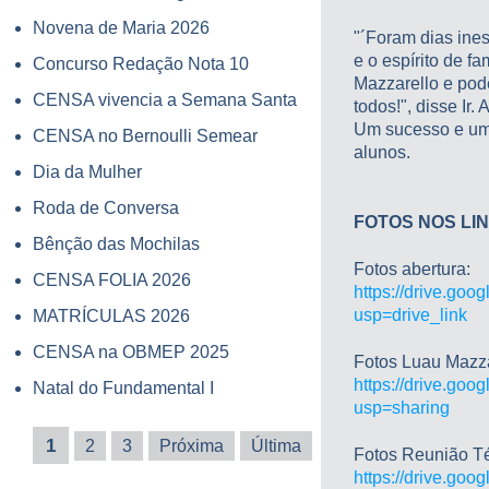
Novena de Maria 2026
"´Foram dias ine
e o espírito de f
Concurso Redação Nota 10
Mazzarello e pod
CENSA vivencia a Semana Santa
todos!", disse Ir
Um sucesso e uma
CENSA no Bernoulli Semear
alunos.
Dia da Mulher
Roda de Conversa
FOTOS NOS LIN
Bênção das Mochilas
Fotos abertura:
CENSA FOLIA 2026
https://drive.g
usp=drive_link
MATRÍCULAS 2026
CENSA na OBMEP 2025
Fotos Luau Mazza
https://drive.g
Natal do Fundamental I
usp=sharing
1
2
3
Próxima
Última
Fotos Reunião Té
https://drive.g