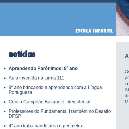
notícias
A
Aprendendo Parônimos: 8° ano
O
p
Aula invertida na turma 111
co
8º ano brincando e aprendendo com a Língua
A
Portuguesa
d
Censa Campeão Basquete Intercolegial
M
Professores do Fundamental I também no Desafio
DFSP
4° ano trabalhando área e perímetro