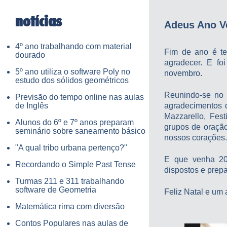
notícias
Adeus Ano Ve
4º ano trabalhando com material
Fim de ano é t
dourado
agradecer. E f
5º ano utiliza o software Poly no
novembro.
estudo dos sólidos geométricos
Reunindo-se no t
Previsão do tempo online nas aulas
de Inglês
agradecimentos d
Mazzarello, Fest
Alunos do 6º e 7º anos preparam
grupos de oração
seminário sobre saneamento básico
nossos corações.
"A qual tribo urbana pertenço?"
E que venha 201
Recordando o Simple Past Tense
dispostos e prep
Turmas 211 e 311 trabalhando
software de Geometria
Feliz Natal e um 
Matemática rima com diversão
Contos Populares nas aulas de