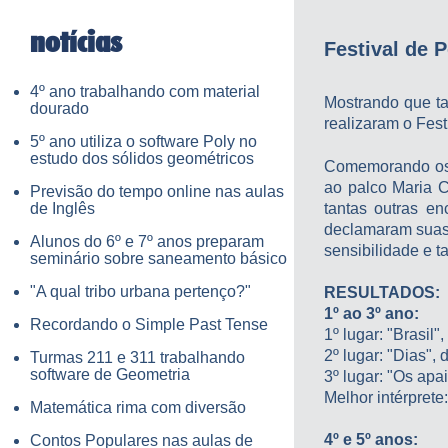
notícias
Festival de 
4º ano trabalhando com material
Mostrando que ta
dourado
realizaram o Fest
5º ano utiliza o software Poly no
estudo dos sólidos geométricos
Comemorando os 9
ao palco Maria C
Previsão do tempo online nas aulas
de Inglês
tantas outras e
declamaram suas 
Alunos do 6º e 7º anos preparam
sensibilidade e 
seminário sobre saneamento básico
"A qual tribo urbana pertenço?"
RESULTADOS:
1º ao 3º ano:
Recordando o Simple Past Tense
1º lugar: "Brasil"
2º lugar: "Dias",
Turmas 211 e 311 trabalhando
software de Geometria
3º lugar: "Os ap
Melhor intérprete
Matemática rima com diversão
4º e 5º anos:
Contos Populares nas aulas de