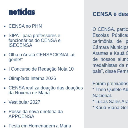
notícias
CENSA é des
CENSA no PHN
O CENSA, partic
Escolas Públic
SIPAT para professores e
funcionários do CENSA e
cerimônia de p
ISECENSA
Câmara Municip
Arantes e Kauã G
Olha o Arraiá CENSACIONAL aí,
de nossos aluno
gente!"
medalhistas da 
I Concurso de Redação Nota 10
país", disse Fer
Olimpíada Interna 2026
Foram premiados
CENSA realiza doação das doações
* Theo Quitete A
da Novena de Maria
Nacional.
* Lucas Sales Ar
Vestibular 2027
* Kauã Viana Gom
Posse da nova diretoria da
APPCENSA
Festa em Homenagem a Maria