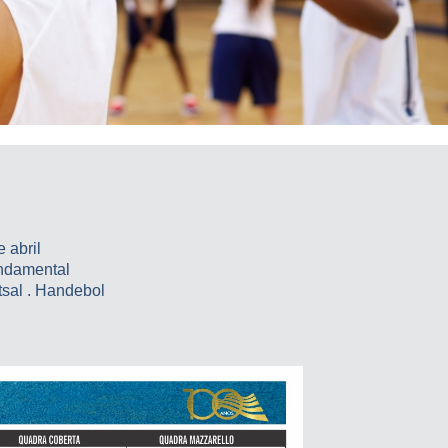
 abril
undamental
tsal . Handebol