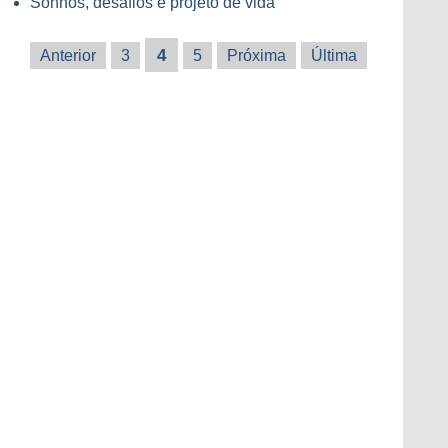
Sonhos, desafios e projeto de vida
4
Anterior
3
5
Próxima
Última