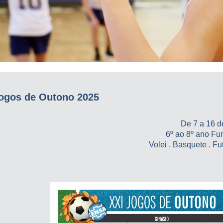
ogos de Outono 2025
De 7 a 16 de
6º ao 8º ano F
Volei . Basquete . Fu